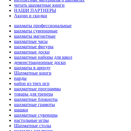
читать шахматные книги
НАШИ ПАРТНЕРЫ
Акции и скидки
шахматы профессиональные
шахматы сувенирные
шахматы магнитные
шахматные часы
шахматные фигуры
шахматные доски
шахматные наборы для школ
демонстрационные доски
шахматы в аренду
Шахматные книги
нарды
набор из трех игр
шахматные программы
товары для тренера
шахматные блокноты
шахматные грамоты
шашки
шахматные сувениры
настольные игры
Шахматные столы
шахматы для троих