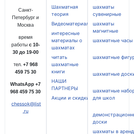
Шахматная
шахматы
Санкт-
теория
сувенирные
Петербург и
Видеоматериалы
шахматы
Москва
магнитные
интересные
время
материалы о
шахматные часы
работы
с 10-
шахматах
30 до 19-00
читать
шахматные фигу
шахматные
тел.
+7 968
книги
459 75 30
шахматные доск
НАШИ
WhatsApp
+7
ПАРТНЕРЫ
шахматные набо
968 459 75 30
Акции и скидки
для школ
chessok@list
.ru
демонстрационн
доски
шахматы в арен