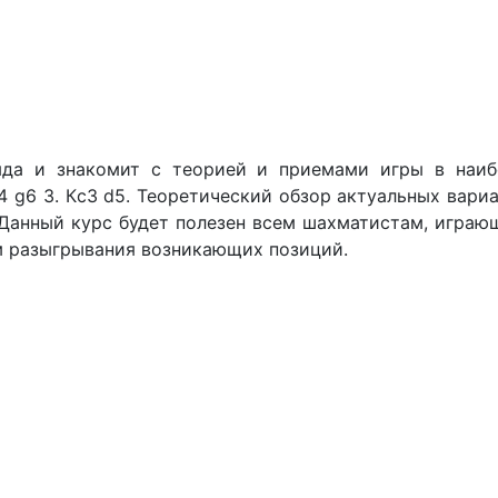
зряда и знакомит с теорией и приемами игры в наи
c4 g6 3. Кc3 d5. Теоретический обзор актуальных ва
Данный курс будет полезен всем шахматистам, играю
м разыгрывания возникающих позиций.